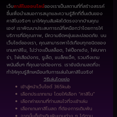
เว็บ
คาสิโนออนไลน์
ของเราเป็นสถานที่ที่สร้างสรรค์
ขึ้นเพื่อนำเสนอการสนุกและความรู้สึกที่ตื่นเต้นของ
คาสิโนจริงๆ มาให้คุณสัมผัสได้ตรงจากบ้านคุณ
เอง! เราพัฒนาประสบการณ์ที่เหนือกว่าโดยการให้
บริการที่มีคุณภาพ, มีความยืดหยุ่นและปลอดภัย. บน
เว็บไซต์ของเรา, คุณสามารถหาได้เกือบทุกชนิดของ
เกมคาสิโน, ไม่ว่าจะเป็นสล็อต, ไพ่ป็อกเด้ง, ไพ่บาคา
ร่า, ไพ่เสือมังกร, รูเล็ต, แบล็คแจ็ค, รวมถึงเกม
พนันอื่นๆ ที่คุณอาจต้องการ. เรายังมีเกมสดที่จะ
ทำให้คุณรู้สึกเหมือนกับการเล่นในคาสิโนจริง!
วิธีเล่นโดยย่อ
เข้าสู่หน้าเว็บไซต์ 365kub
เลือกประเภทเกม โดยให้เลือก “คาสิโน”
เลือกค่ายเกมที่ท่านสนใจที่จะเข้าเล่น
เลือกเกมคาสิโนสด ที่ต้องการเดิมพัน
จากนั้นก็เข้าเดิมพันเกมต่าง ๆ ได้ตาม