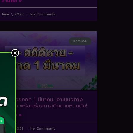
อ่านต่อ »
June 1, 2023
No Comments
สถิติหวย
×
สถิติหวยออก 1 มีนาคม เจาะแนวทาง
เลขเด็ด พร้อมช่องทางติดตามหวยดัง!
อ่านต่อ »
June 1, 2023
No Comments