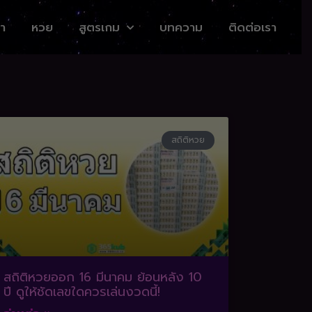
ฬา
หวย
สูตรเกม
บทความ
ติดต่อเรา
สถิติหวย
สถิติหวยออก 16 มีนาคม ย้อนหลัง 10
ปี ดูให้ชัดเลขใดควรเล่นงวดนี้!