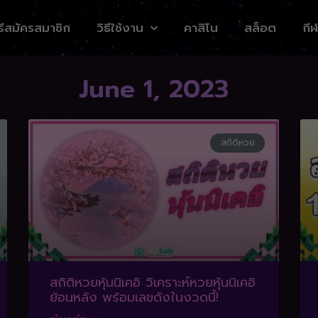
ิธีสมัครสมาชิก
วิธีใช้งาน
คาสิโน
สล็อต
กี
June 1, 2023
สถิติหวย
สถิติหวยหุ้นนิเคอิ วิเคราะห์หวยหุ้นนิเคอิ
ย้อนหลัง พร้อมเลขดังในงวดนี้!