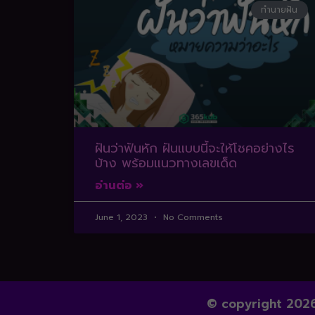
ทำนายฝัน
ฝันว่าฟันหัก ฝันแบบนี้จะให้โชคอย่างไร
บ้าง พร้อมแนวทางเลขเด็ด
อ่านต่อ »
June 1, 2023
No Comments
© copyright 202