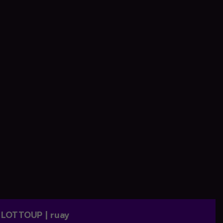
า
LOTTOUP
|
ruay