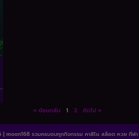
« ย้อนกลับ
1
2
ถัดไป »
6 |
moon168
รวมครบจบทุกกิจกรรม คาสิโน สล็อต หวย กีฬ