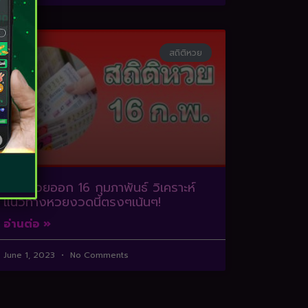
สถิติหวย
สถิติหวยออก 16 กุมภาพันธ์ วิเคราะห์
แนวทางหวยงวดนี้ตรงๆเน้นๆ!
อ่านต่อ »
June 1, 2023
No Comments