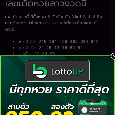
เลขเด็ดหวยลาวงวดนี้
เลขเด็ดงวดนี้ มีทั้งหมด 3 ตัวด้วยกัน ได้แก่ 2, 4, 8 ซึ่ง
หากต้องการนำไปแทง
หวยลาว
เลขที่ควรเลือกแทง มี
ดังนี้…
เลข 3 ตัว : 248, 284, 428, 482, 824, 842
เลข 2 ตัว : 24, 28, 42, 48, 82, 84
เลขเบิ้ล : 22, 44, 88