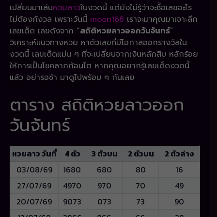
เปลี่ยนมาเล่น
หวยลาว
ในงวดนี้ แต่ยังไม่รู้ว่าจะซื้อเลขอะไร
ไม่ต้องกังวล เพราะวันนี้
moon168
เราจะมาคุณมาเจาะลึก
เลขเด็ด เลขดังจาก “
สถิติหวยลาวออกวันจันทร์
”
วิเคราะห์แนวทางหวย หาตัวเลขที่มีโอกาสออกรางวัลใน
งวดนี้ เลขเด็ดแม่น ๆ ที่จะเปลี่ยนจากเงินหลักสิบ หลักร้อย
ให้การเป็นโชคลาภก้อนโต หากคุณอยากรู้เลขเด็ดงวดนี้
แล้ว อย่ารอช้า มาดูไปพร้อม ๆ กันเลย
ตาราง สถิติหวยลาวออก
วันจันทร์
หวยลาว วันที่
4 ตัว
3 ตัวบน
2 ตัวบน
2 ตัวล่าง
03/08/69
1680
680
80
16
27/07/69
4970
970
70
49
20/07/69
9073
073
73
90