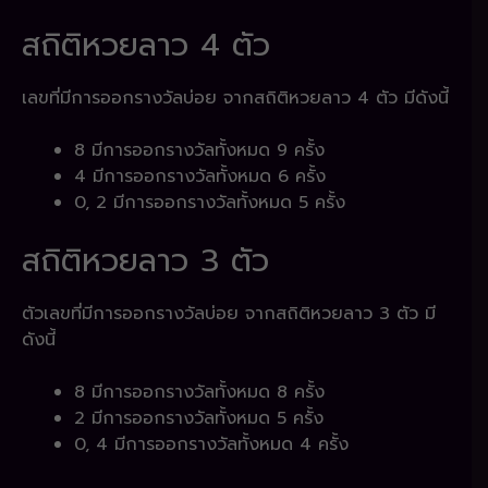
สถิติหวยลาว 4 ตัว
เลขที่มีการออกรางวัลบ่อย จากสถิติหวยลาว 4 ตัว มีดังนี้
8 มีการออกรางวัลทั้งหมด 9 ครั้ง
4 มีการออกรางวัลทั้งหมด 6 ครั้ง
0, 2 มีการออกรางวัลทั้งหมด 5 ครั้ง
สถิติหวยลาว 3 ตัว
ตัวเลขที่มีการออกรางวัลบ่อย จากสถิติหวยลาว 3 ตัว มี
ดังนี้
8 มีการออกรางวัลทั้งหมด 8 ครั้ง
2 มีการออกรางวัลทั้งหมด 5 ครั้ง
0, 4 มีการออกรางวัลทั้งหมด 4 ครั้ง