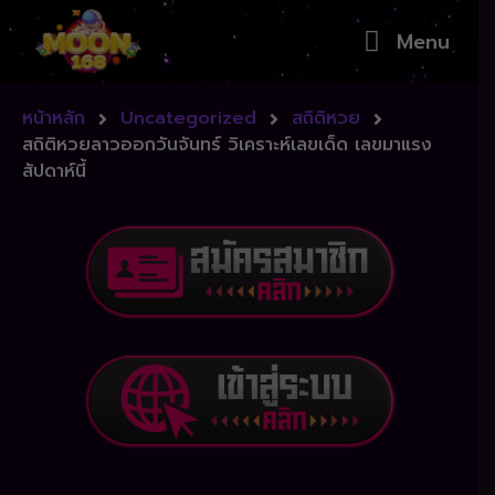
วิธีสมัครสมาชิก
หน้าหลัก
Uncategorized
สถิติหวย
สถิติหวยลาวออกวันจันทร์ วิเคราะห์เลขเด็ด เลขมาแรง
สัปดาห์นี้