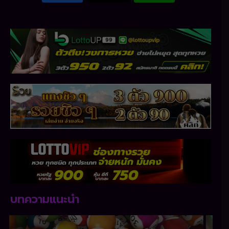
บทความแนะนำ