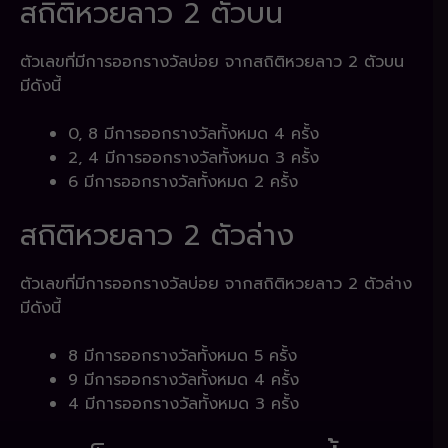
สถิติหวยลาว 2 ตัวบน
ตัวเลขที่มีการออกรางวัลบ่อย จากสถิติหวยลาว 2 ตัวบน
มีดังนี้
0, 8 มีการออกรางวัลทั้งหมด 4 ครั้ง
2, 4 มีการออกรางวัลทั้งหมด 3 ครั้ง
6 มีการออกรางวัลทั้งหมด 2 ครั้ง
สถิติหวยลาว 2 ตัวล่าง
ตัวเลขที่มีการออกรางวัลบ่อย จากสถิติหวยลาว 2 ตัวล่าง
มีดังนี้
8 มีการออกรางวัลทั้งหมด 5 ครั้ง
9 มีการออกรางวัลทั้งหมด 4 ครั้ง
4 มีการออกรางวัลทั้งหมด 3 ครั้ง