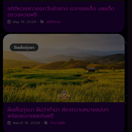
สถิติหวยลาวออกวันอังคาร แจกเลขเด็ด เลขเด็ด
ตรวจหวยฟรี
May 19, 2026
•
สถิติหวย
ฝันเห็นทุ่งนา ฝันว่าทำนา ส่องความหมายแม่นๆ
พร้อมแจกเลขเด่นฟรี
March 18, 2026
•
ทำนายฝัน