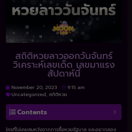
สถิติหวยลาวออกวันจันทร์
วิเคราะห์เลขเด็ด เลขมาแรง
สัปดาห์นี้
November 20, 2023
9:15 am
Uncategorized
,
สถิติหวย
Contents
ใครที่ไม่เคยสมหวังจากการซื้อหวยรัฐบาล และอยากลอง