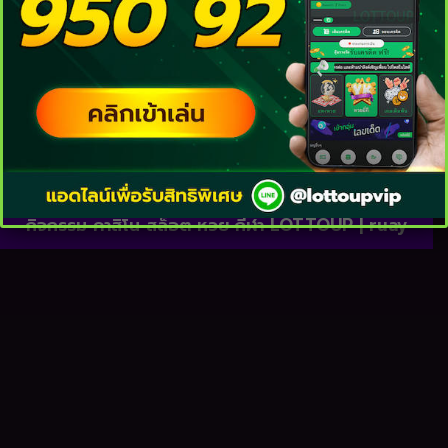
เว็บพนันสำเร็จรูป YESAPI บริการรับทำเว็บ
พนันครบวงจร
อ่านต่อ »
September 8, 2023
No Comments
© copyright 2026 |
moon168
รวมครบจบทุก
กิจกรรม คาสิโน สล็อต หวย กีฬา
LOTTOUP
|
ruay