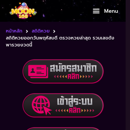
หน้าหลัก
สถิติหวย
สถิติหวยออกวันพฤหัสบดี ตรวจหวยล่าสุด รวมเลขดัง
พารวยงวดนี้