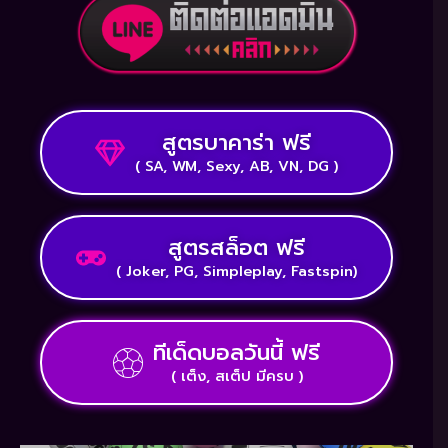
สูตรบาคาร่า ฟรี
( SA, WM, Sexy, AB, VN, DG )
สูตรสล็อต ฟรี
( Joker, PG, Simpleplay, Fastspin)
ทีเด็ดบอลวันนี้ ฟรี
( เต็ง, สเต็ป มีครบ )