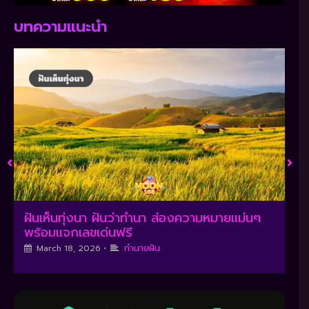
บทความแนะนำ
ฝันเห็นทุ่งนา ฝันว่าทำนา ส่องความหมายแม่นๆ
ส
พร้อมแจกเลขเด่นฟรี
ล่
March 18, 2026
•
ทำนายฝัน