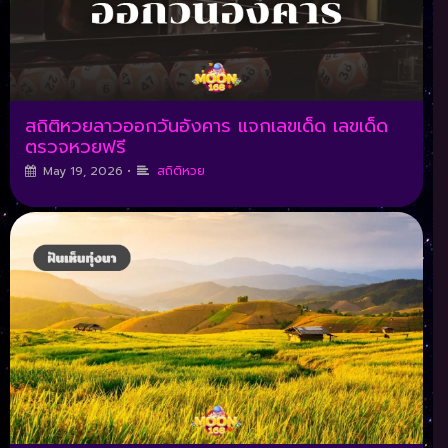
สถิติหวยลาวออกวันอังคาร แจกเลขเด็ด เลขเด็ด
ตรวจหวยฟรี
May 19, 2026
•
สถิติหวย