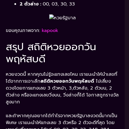
2 ตัวล่าง :
00, 03, 30, 33
ขอบคุณภาพจาก:
kapook
สรุป สถิติหวยออกวัน
พฤหัสบดี
หวยงวดนี้ หากคุณไม่รู้จะแทงเลขไหน เราแนะนำให้นำเลขที่
ได้จากการเจาะลึก
สถิติหวยออกวันพฤหัสบดี
ไปเสี่ยง
ดวงโดยการแทงเลข 3 ตัวหน้า, 3,ตัวหลัง, 2 ตัวบน, 2
ตัวล่าง หรือจะแทงเลขวิ่งบน, วิ่งล่างก็ได้ โอกาสถูกรางวัล
สูงมาก
และถ้าหากคุณอยากได้กำไรจากหวยรัฐบาลงวดนี้มากเป็น
พิเศษ เราแนะนำให้แทงเลข 3 ตัวหรือ 2 ตัวจะดีที่สุด โดย