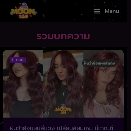
รวมบทความ
ทำนายฝัน
ฝันว่าย้อมผมสีแดง เปลี่ยนสีผมใหม่ มีเกณฑ์