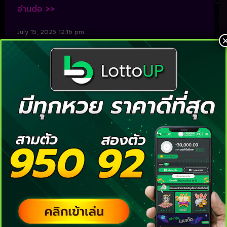
อ่านต่อ >>
July 15, 2025 12:16 pm
สถิติหวย
สถิติหวยออกวันพุธ เจาะลึกผลหวย ส่อง
แนวทางหวยงวดนี้