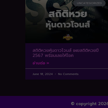
UNCATEGORIZED
สถิติหวยหุ้นดาวโจนส์ เผยสถิติหวยปี
2567 พร้อมเลขให้โชค
อ่านต่อ »
June 18, 2024
No Comments
© copyright 202