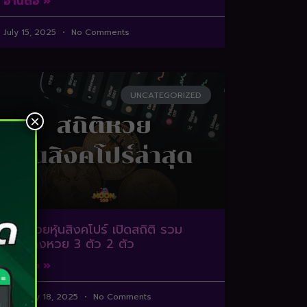
อ่านต่อ »
July 15, 2025
No Comments
UNCATEGORIZED
×
สถิติหวยหุ้นสิงคโปร์ เปิดสถิติ รวม
แนวทางหวย 3 ตัว 2 ตัว
อ่านต่อ »
February 18, 2025
No Comments